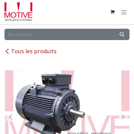
Se rendre au contenu
Tous les produits