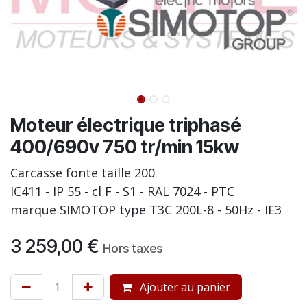
Moteur électrique triphasé
400/690v 750 tr/min 15kw
Carcasse fonte taille 200
IC411 - IP 55 - cl F - S1 - RAL 7024 - PTC
marque SIMOTOP type T3C 200L-8 - 50Hz - IE3
3 259,00
€
Hors taxes
Ajouter au panier