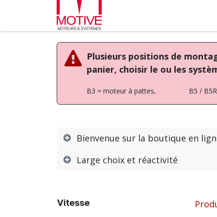
Se rendre au contenu
Partenaires
L'entrepr
Plusieurs positions de montage
panier, choisir le ou les syst
B3 = moteur à pattes, B5 / B5R /
Bienvenue sur la boutique en lig
Large choix et réactivité
Vitesse
Prod