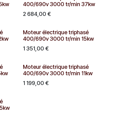
45kw
400/690v 3000 tr/min 37kw
2 684,00
€
sé
Moteur électrique triphasé
22kw
400/690v 3000 tr/min 15kw
1 351,00
€
sé
Moteur électrique triphasé
5kw
400/690v 3000 tr/min 11kw
1 199,00
€
sé
,5kw