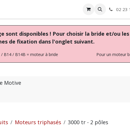
ise
Boutique
Autre
02 23 
 sont disponibles ! Pour choisir la bride et/ou le
èmes de fixation dans l'onglet suivant.
 B14 / B14B = moteur à bride Pour un moteur bride et pa
ne Motive
uits
Moteurs triphasés
3000 tr - 2 pôles