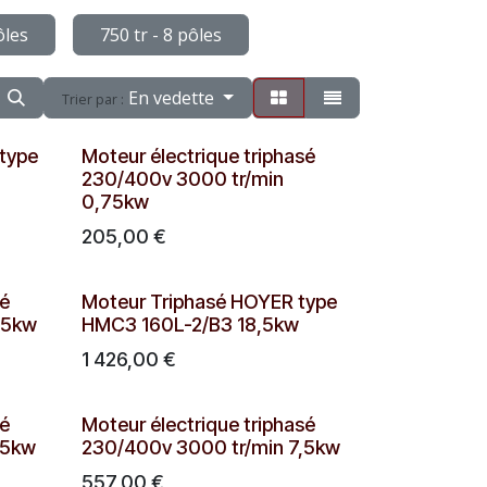
ôles
750 tr - 8 pôles
En vedette
Trier par :
type
Moteur électrique triphasé
230/400v 3000 tr/min
0,75kw
205,00
€
sé
Moteur Triphasé HOYER type
,5kw
HMC3 160L-2/B3 18,5kw
1 426,00
€
sé
Moteur électrique triphasé
,5kw
230/400v 3000 tr/min 7,5kw
557,00
€