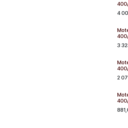
400/
4 0
Mote
400/
3 32
Mote
400/
2 07
Mote
400/
881