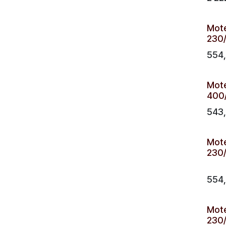
Mote
230/
554
Mote
400/
543
Mote
230/
554
Mote
230/