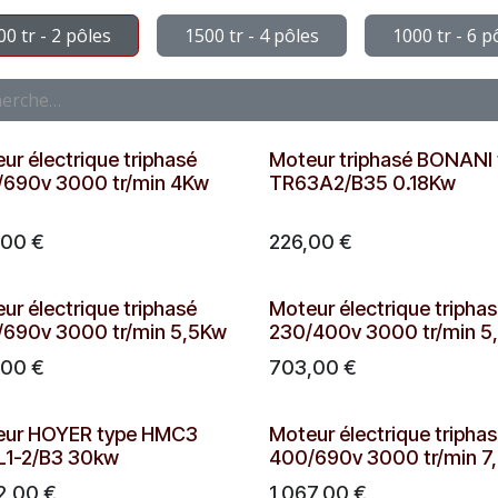
00 tr - 2 pôles
1500 tr - 4 pôles
1000 tr - 6 p
ur électrique triphasé
Moteur triphasé BONANI 
690v 3000 tr/min 4Kw
TR63A2/B35 0.18Kw
,00
€
226,00
€
ur électrique triphasé
Moteur électrique tripha
690v 3000 tr/min 5,5Kw
230/400v 3000 tr/min 5
,00
€
703,00
€
eur HOYER type HMC3
Moteur électrique tripha
L1-2/B3 30kw
400/690v 3000 tr/min 7
2,00
€
1 067,00
€