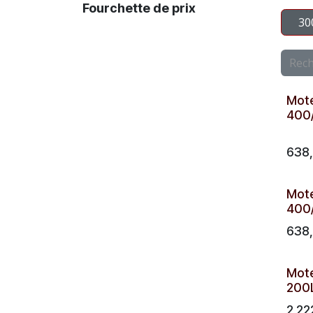
Fourchette de prix
30
Mote
400/
638
Mote
400/
638
Mot
200
2 22