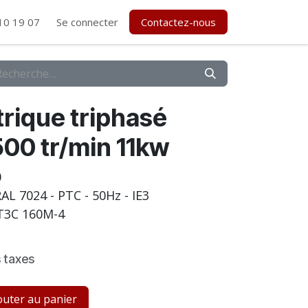
10 19 07
Se connecter
Contactez-nous
rique triphasé
00 tr/min 11kw
0
- RAL 7024 - PTC - 50Hz - IE3
T3C 160M-4
 taxes
uter au panier