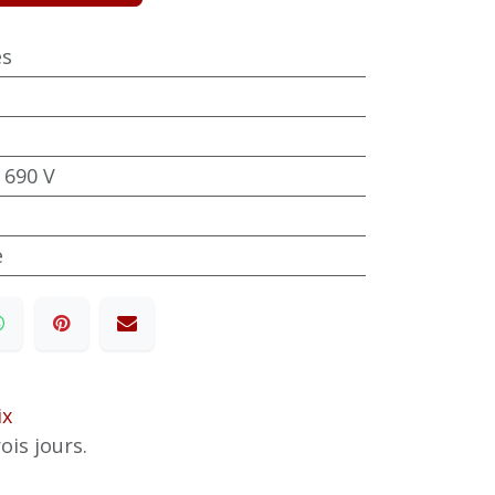
es
 690 V
e
ix
ois jours.