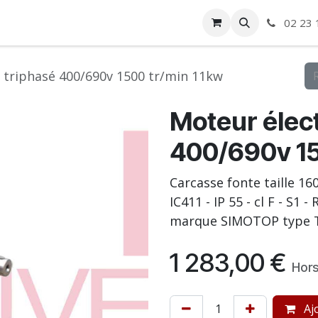
ise
Boutique
Autre
02 23 
 triphasé 400/690v 1500 tr/min 11kw
Moteur élect
400/690v 15
Carcasse fonte taille 16
IC411 - IP 55 - cl F - S1 
marque SIMOTOP type 
1 283,00
€
Hors
Ajo