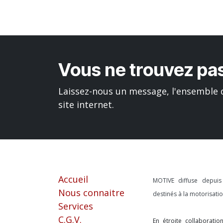
Vous ne trouvez pas
Laissez-nous un message, l'ensemble d
site internet.
Liens utiles
À propos
Accueil
MOTIVE diffuse depui
Nous connaitre
destinés à la motorisat
Services
C.G.V.
En étroite collaborati