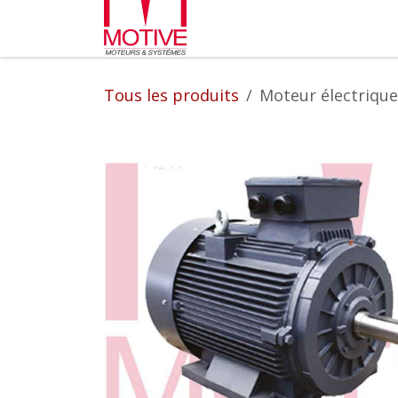
Se rendre au contenu
Partenaires
L'entrepr
Tous les produits
Moteur électrique