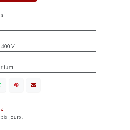
es
 400 V
minium
ix
ois jours.