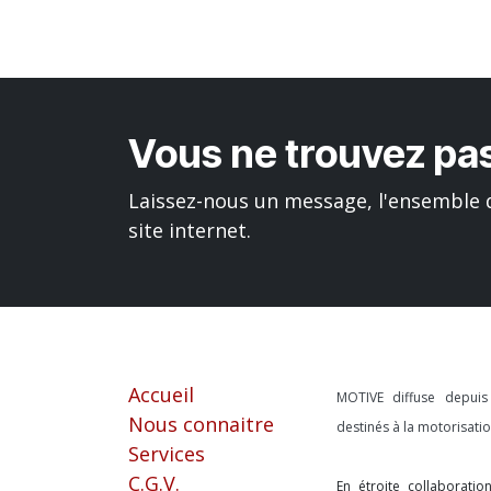
Vous ne trouvez pas
Laissez-nous un message, l'ensemble d
site internet.
Liens utiles
À propos
Accueil
MOTIVE diffuse depui
Nous connaitre
destinés à la motorisat
Services
C.G.V.
En étroite collaborati