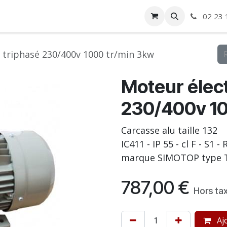
ise
Boutique
Autre
02 23 
 triphasé 230/400v 1000 tr/min 3kw
Moteur élect
230/400v 10
Carcasse alu taille 132
IC411 - IP 55 - cl F - S1 
marque SIMOTOP type T
787,00
€
Hors ta
Ajo