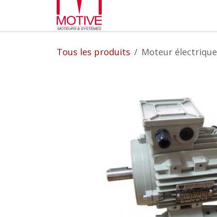
Se rendre au contenu
Partenaires
L'entrepr
Tous les produits
Moteur électrique