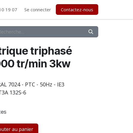
10 19 07
Se connecter
Contactez-nous
rique triphasé
00 tr/min 3kw
- RAL 7024 - PTC - 50Hz - IE3
3A 132S-6
xes
uter au panier