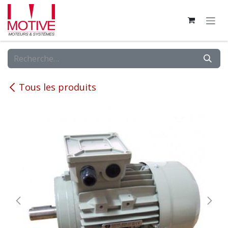
Se rendre au contenu
Tous les produits