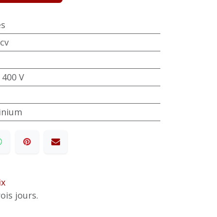
es
 cv
 400 V
minium
ix
ois jours.