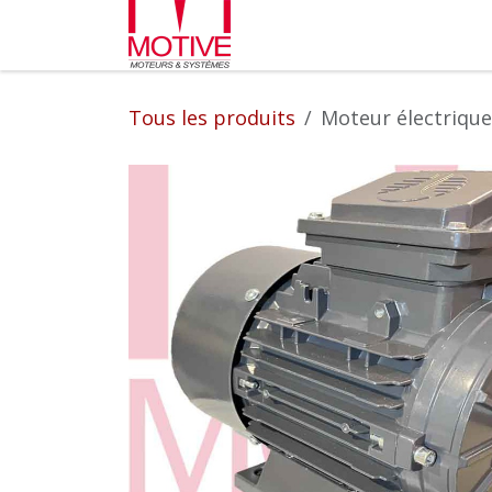
Se rendre au contenu
Partenaires
L'entrepr
Tous les produits
Moteur électrique