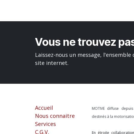
Vous ne trouvez pas
Laissez-nous un message, l'ensemble d
site internet.
Liens utiles
À propos
Accueil
MOTIVE diffuse depui
Nous connaitre
destinés à la motorisat
Services
C.G.V.
En étroite collaborati