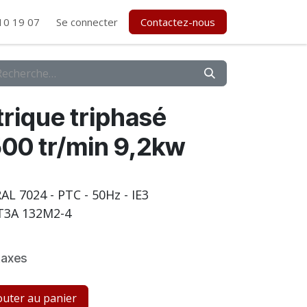
10 19 07
Se connecter
Contactez-nous
rique triphasé
00 tr/min 9,2kw
- RAL 7024 - PTC - 50Hz - IE3
T3A 132M2-4
taxes
uter au panier