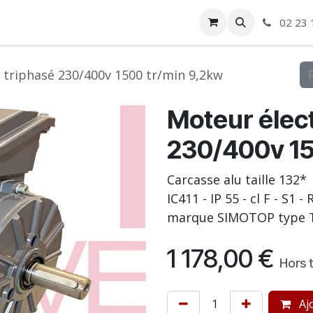
ise
Boutique
Autre
02 23 
 triphasé 230/400v 1500 tr/min 9,2kw
Moteur élect
230/400v 15
Carcasse alu taille 132*
IC411 - IP 55 - cl F - S1 
marque SIMOTOP type 
1 178,00
€
Hors 
Ajo