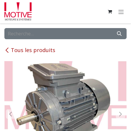
Se rendre au contenu
Tous les produits