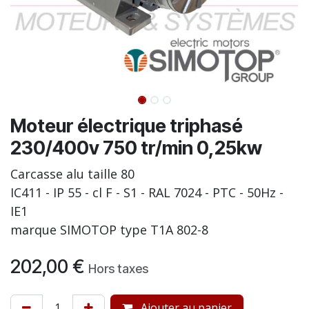
Moteur électrique triphasé
230/400v 750 tr/min 0,25kw
Carcasse alu taille 80
IC411 - IP 55 - cl F - S1 - RAL 7024 - PTC - 50Hz -
IE1
marque SIMOTOP type T1A 802-8
202,00
€
Hors taxes
Ajouter au panier