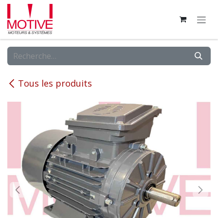
Se rendre au contenu
Tous les produits