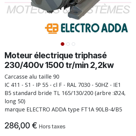
Moteur électrique triphasé
230/400v 1500 tr/min 2,2kw
Carcasse alu taille 90
IC 411 - S1 - IP 55 - cl F - RAL 7030 - 50HZ - IE1
B5 standard bride TL 165/130/200 (arbre :Ø24,
long 50)
marque ELECTRO ADDA type FT1A 90LB-4/B5
286,00
€
Hors taxes