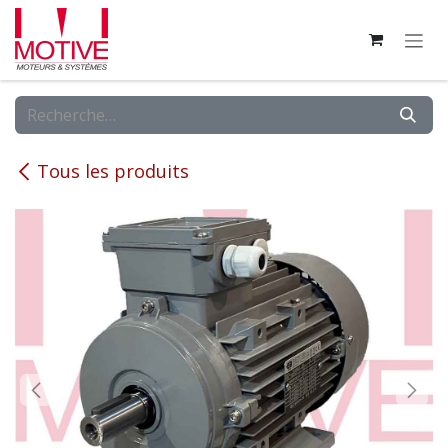
Se rendre au contenu
Tous les produits