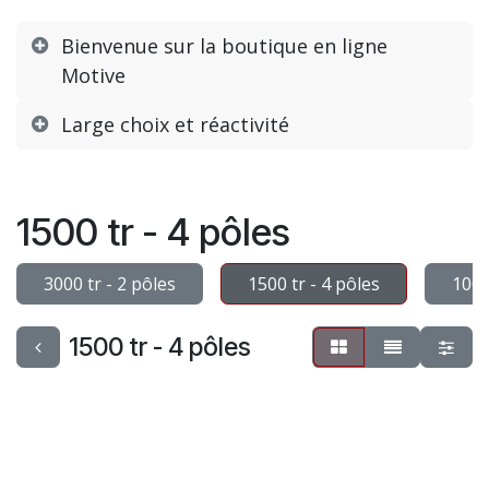
Bienvenue sur la boutique en ligne
Motive
Large choix et réactivité
1500 tr - 4 pôles
3000 tr - 2 pôles
1500 tr - 4 pôles
1000
1500 tr - 4 pôles