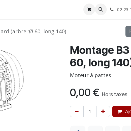
ise
Boutique
Autre
02 23 
rd (arbre :Ø 60, long 140)
Montage B3 
60, long 140
Moteur à pattes
0,00
€
Hors taxes
Ajo