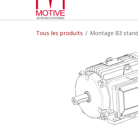
Se rendre au contenu
Partenaires
L'entrepr
Tous les produits
Montage B3 standa