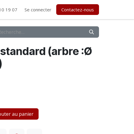
10 19 07
Se connecter
Contactez-nous
standard (arbre :Ø
)
uter au panier