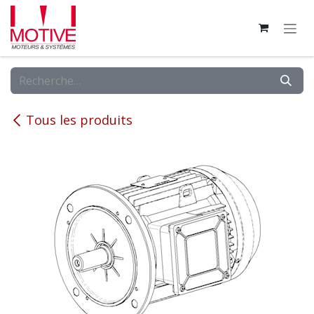
Se rendre au contenu
Tous les produits