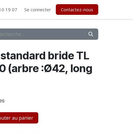
10 19 07
Se connecter
Contactez-nous
standard bride TL
 (arbre :Ø42, long
es
uter au panier