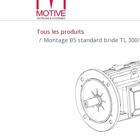
Se rendre au contenu
Partenaires
L'entrepr
Tous les produits
Montage B5 standard bride TL 300/2