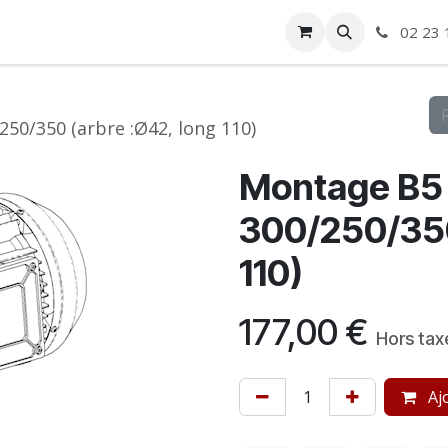
ise
Boutique
Autre
02 23 
50/350 (arbre :Ø42, long 110)
Montage B5 
300/250/350
110)
177,00
€
Hors tax
Ajo