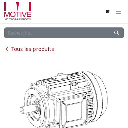
Se rendre au contenu
Tous les produits