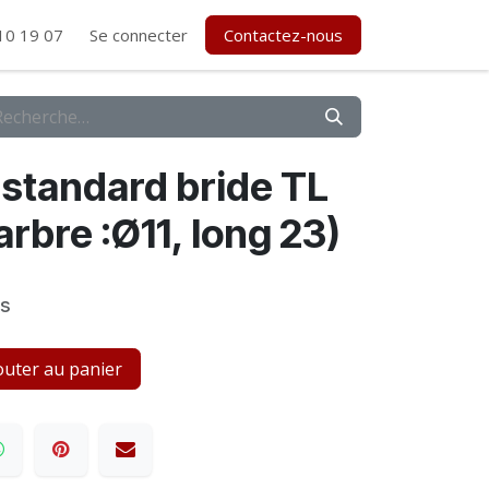
10 19 07
Se connecter
Contactez-nous
standard bride TL
arbre :Ø11, long 23)
es
uter au panier