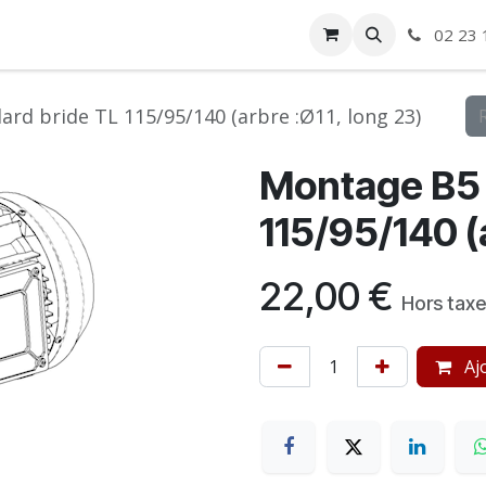
ise
Boutique
Autre
02 23 
rd bride TL 115/95/140 (arbre :Ø11, long 23)
Montage B5 
115/95/140 (
22,00
€
Hors tax
Ajo