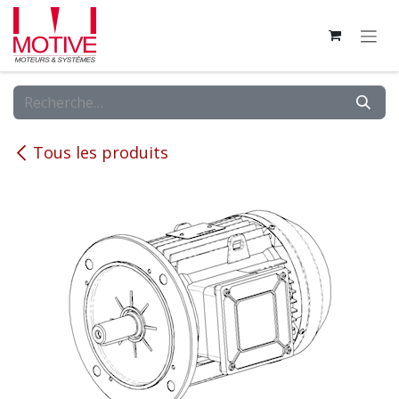
Se rendre au contenu
Tous les produits