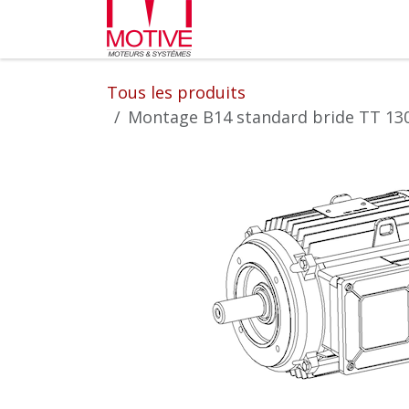
Se rendre au contenu
Partenaires
L'entrepr
Tous les produits
Montage B14 standard bride TT 130/