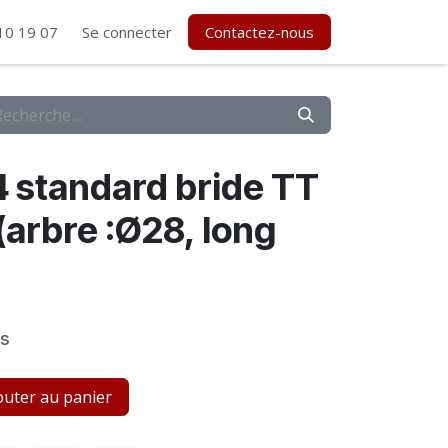
10 19 07
Se connecter
Contactez-nous
 standard bride TT
(arbre :Ø28, long
es
uter au panier