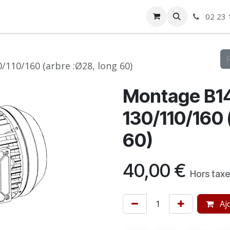
ise
Boutique
Autre
02 23 
110/160 (arbre :Ø28, long 60)
Montage B14
130/110/160 
60)
40,00
€
Hors tax
Ajo