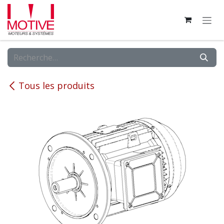
Se rendre au contenu
Tous les produits