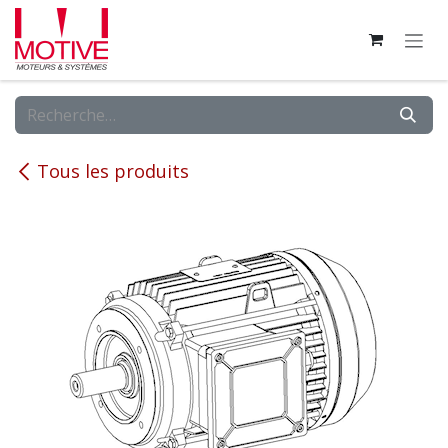
Se rendre au contenu
Tous les produits