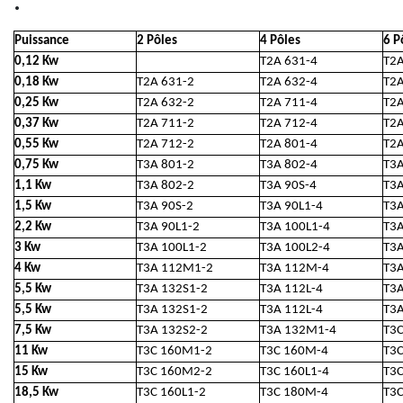
Puissance
2 Pôles
4 Pôles
6 P
0,12 Kw
T2A 631-4
T2A
0,18 Kw
T2A 631-2
T2A 632-4
T2A
0,25 Kw
T2A 632-2
T2A 711-4
T2A
0,37 Kw
T2A 711-2
T2A 712-4
T2A
0,55 Kw
T2A 712-2
T2A 801-4
T2A
0,75 Kw
T3A 801-2
T3A 802-4
T3A
1,1 Kw
T3A 802-2
T3A 90S-4
T3A
1,5 Kw
T3A 90S-2
T3A 90L1-4
T3A
2,2 Kw
T3A 90L1-2
T3A 100L1-4
T3
3 Kw
T3A 100L1-2
T3A 100L2-4
T3A
4 Kw
T3A 112M1-2
T3A 112M-4
T3
5,5 Kw
T3A 132S1-2
T3A 112L-4
T3
5,5 Kw
T3A 132S1-2
T3A 112L-4
T3
7,5 Kw
T3A 132S2-2
T3A 132M1-4
T3
11 Kw
T3C 160M1-2
T3C 160M-4
T3C
15 Kw
T3C 160M2-2
T3C 160L1-4
T3C
18,5 Kw
T3C 160L1-2
T3C 180M-4
T3C