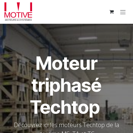
Se rendre au contenu
Moteur
triphasé
Techtop
Découvrez ici les moteurs Techtop de la