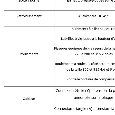
Boite à borne
En haut, presse étoupes sur le 
Refroidissement
Autoventilé - IC 411
Roulements à billes SKF ou N
Lubrifiés à vie jusqu'à la hauteur d
Flasques équipées de graisseurs de la h
Roulements
225 à 280 et 315 2 pôles
Roulements à rouleaux côté accoupleme
de la taille 355 et 315 4,6 et 8 
Rondelle ondulée de compensa
Connexion étoile (Y) =
tension
la p
annoncée sur la plaque
Cablage
Connexion triangle (Δ) =
tension
la